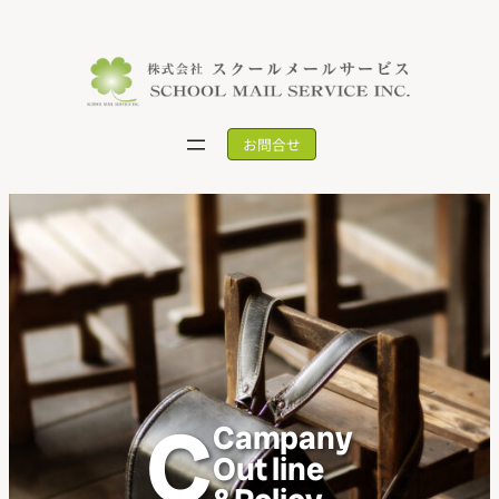
内
容
を
ス
キ
お問合せ
ッ
プ
C
Campany
Out line