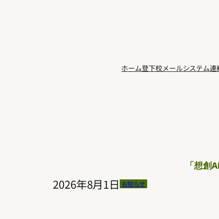
内
容
を
ス
キ
ホーム
登下校メールシステム
連
ッ
プ
「想創A
2026年8月1日
お知らせ